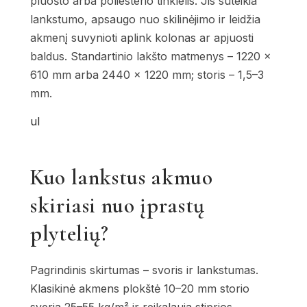
pluošto arba poliesterio tinklelis. Jis suteikia
lankstumo, apsaugo nuo skilinėjimo ir leidžia
akmenį suvynioti aplink kolonas ar apjuosti
baldus. Standartinio lakšto matmenys – 1220 ×
610 mm arba 2440 × 1220 mm; storis – 1,5–3
mm.
ul
Kuo lankstus akmuo
skiriasi nuo įprastų
plytelių?
Pagrindinis skirtumas – svoris ir lankstumas.
Klasikinė akmens plokštė 10–20 mm storio