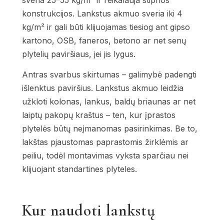
sveria 25–55 kg/m² ir reikalauja stiprios
konstrukcijos. Lankstus akmuo sveria iki 4
kg/m² ir gali būti klijuojamas tiesiog ant gipso
kartono, OSB, faneros, betono ar net senų
plytelių paviršiaus, jei jis lygus.
Antras svarbus skirtumas – galimybė padengti
išlenktus paviršius. Lankstus akmuo leidžia
užkloti kolonas, lankus, baldų briaunas ar net
laiptų pakopų kraštus – ten, kur įprastos
plytelės būtų neįmanomas pasirinkimas. Be to,
lakštas pjaustomas paprastomis žirklėmis ar
peiliu, todėl montavimas vyksta sparčiau nei
klijuojant standartines plyteles.
Kur naudoti lankstų