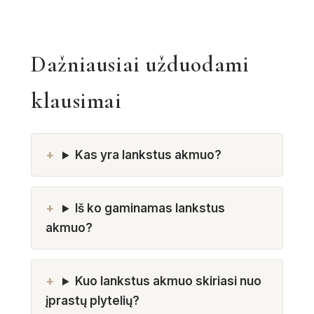
Dažniausiai užduodami
klausimai
Kas yra lankstus akmuo?
Iš ko gaminamas lankstus
akmuo?
Kuo lankstus akmuo skiriasi nuo
įprastų plytelių?