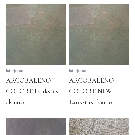
Interjeras
Interjeras
This
Th
ARCOBALENO
ARCOBALENO
product
pr
COLORE Lankstus
COLORE NEW
has
ha
multiple
mul
akmuo
Lankstus akmuo
variants.
var
The
Th
options
op
may
ma