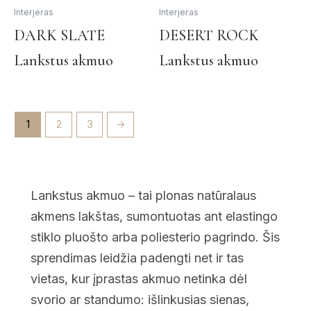
pa
page
Interjeras
Interjeras
This
Th
DARK SLATE
DESERT ROCK
product
pr
Lankstus akmuo
Lankstus akmuo
has
ha
multiple
mul
variants.
var
The
Th
1
2
3
→
options
op
may
ma
be
be
chosen
ch
Lankstus akmuo – tai plonas natūralaus
on
on
the
th
akmens lakštas, sumontuotas ant elastingo
product
pr
stiklo pluošto arba poliesterio pagrindo. Šis
page
pa
sprendimas leidžia padengti net ir tas
vietas, kur įprastas akmuo netinka dėl
svorio ar standumo: išlinkusias sienas,