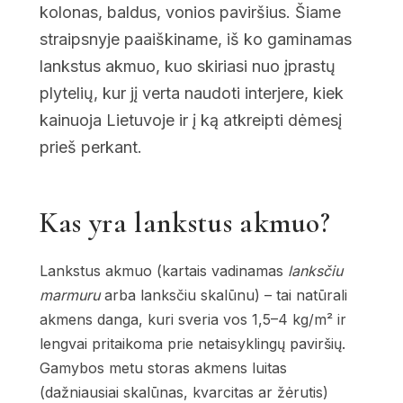
kolonas, baldus, vonios paviršius. Šiame
straipsnyje paaiškiname, iš ko gaminamas
lankstus akmuo, kuo skiriasi nuo įprastų
plytelių, kur jį verta naudoti interjere, kiek
kainuoja Lietuvoje ir į ką atkreipti dėmesį
prieš perkant.
Kas yra lankstus akmuo?
Lankstus akmuo (kartais vadinamas
lanksčiu
marmuru
arba lanksčiu skalūnu) – tai natūrali
akmens danga, kuri sveria vos 1,5–4 kg/m² ir
lengvai pritaikoma prie netaisyklingų paviršių.
Gamybos metu storas akmens luitas
(dažniausiai skalūnas, kvarcitas ar žėrutis)