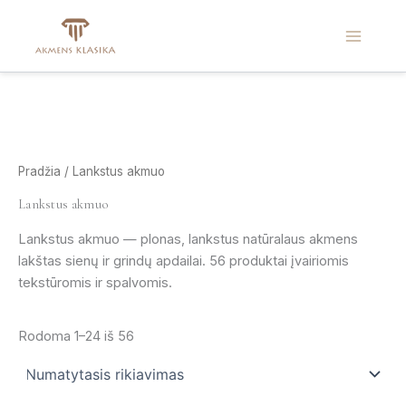
Pereiti
prie
turinio
Pradžia
/ Lankstus akmuo
Lankstus akmuo
Lankstus akmuo — plonas, lankstus natūralaus akmens
lakštas sienų ir grindų apdailai. 56 produktai įvairiomis
tekstūromis ir spalvomis.
Rodoma 1–24 iš 56