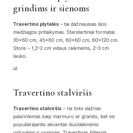
grindims ir sienoms
Travertino plytelės
– tai dažniausias šios
medžiagos pritaikymas. Standartiniai formatai:
30×60 cm, 45×60 cm, 60×60 cm, 60×120 cm.
Storis – 1,2–2 cm vidaus reikmėms, 2–3 cm
lauko.
ul
Travertino stalviršis
Travertino stalviršis
– ne toks dažnas
pasirinkimas kaip marmuro ar granito, bet vis
populiarėjantis akcentas šiuolaikinėms
virtuvėms ir vonioms. Travertinas šiltesnis