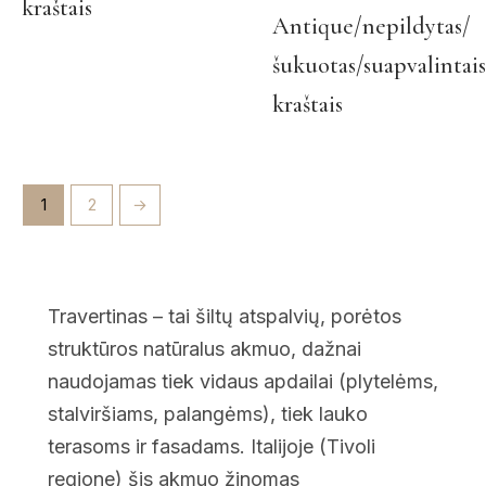
kraštais
The
Antique/nepildytas/
options
šukuotas/suapvalintais
may
be
kraštais
chosen
on
the
product
1
2
→
page
Travertinas – tai šiltų atspalvių, porėtos
struktūros natūralus akmuo, dažnai
naudojamas tiek vidaus apdailai (plytelėms,
stalviršiams, palangėms), tiek lauko
terasoms ir fasadams. Italijoje (Tivoli
regione) šis akmuo žinomas