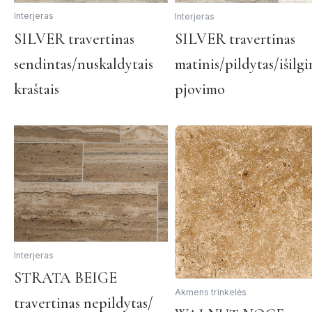
the
Interjeras
Interjeras
product
This
SILVER travertinas
SILVER travertinas
page
product
sendintas/nuskaldytais
matinis/pildytas/išilgi
has
multiple
kraštais
pjovimo
variants.
The
options
may
be
chosen
on
the
product
page
Interjeras
This
STRATA BEIGE
product
Akmens trinkelės
travertinas nepildytas/
has