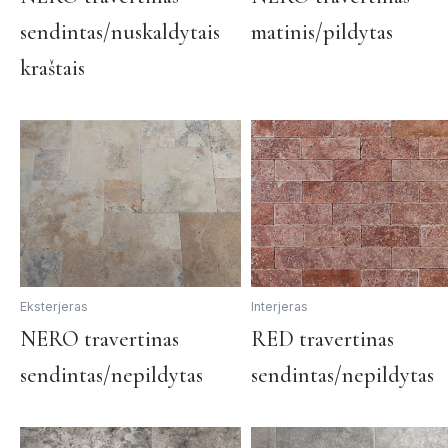
product
sendintas/nuskaldytais
matinis/pildytas
has
multiple
kraštais
variants.
The
options
may
be
chosen
on
the
product
page
Eksterjeras
Interjeras
This
NERO travertinas
RED travertinas
product
sendintas/nepildytas
sendintas/nepildytas
has
multiple
variants.