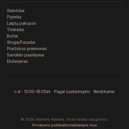
Stalviršiai
Plytelės
Laiptų pakopos
Trinkelės
Bortai
Stogai/Fasadai
Priežiūros priemonės
Sandėlio pasiūlymai
Eksterjeras
10:00–18:00
Pagal susitarimą
Nedirbame
I–V
VI
VII
© 2026 Akmens Klasika. Visos teisės saugomos.
Privatumo politika
Kontaktai
Apie mus