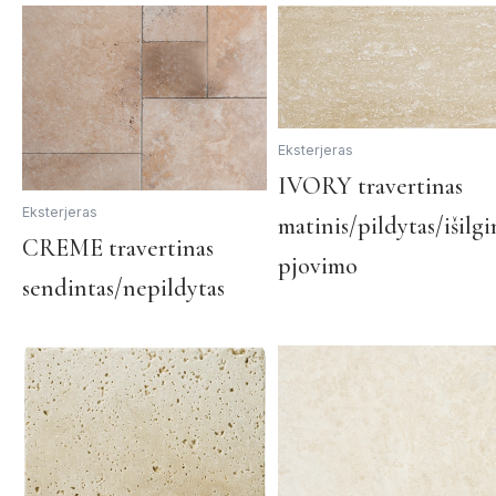
options
may
be
chosen
on
Eksterjeras
the
product
IVORY travertinas
page
Eksterjeras
matinis/pildytas/išilgi
This
CREME travertinas
pjovimo
product
sendintas/nepildytas
has
multiple
variants.
The
options
may
be
chosen