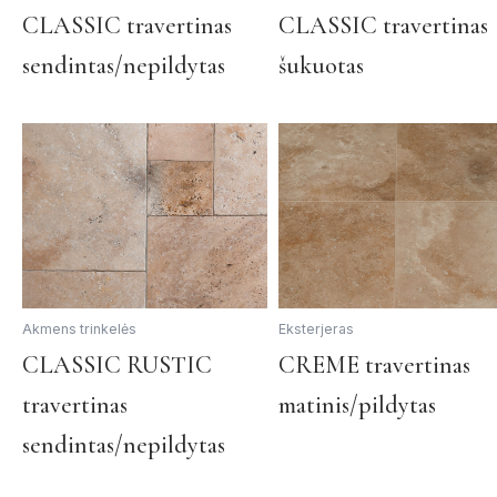
This
CLASSIC travertinas
CLASSIC travertinas
product
sendintas/nepildytas
šukuotas
has
multiple
variants.
The
options
may
be
chosen
on
the
Akmens trinkelės
Eksterjeras
product
This
CLASSIC RUSTIC
CREME travertinas
page
product
travertinas
matinis/pildytas
has
multiple
sendintas/nepildytas
variants.
The