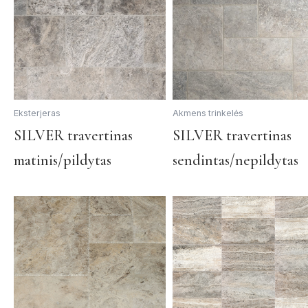
The
options
may
be
chosen
on
the
Eksterjeras
Akmens trinkelės
product
This
SILVER travertinas
SILVER travertinas
page
product
matinis/pildytas
sendintas/nepildytas
has
multiple
variants.
The
options
may
be
chosen
on