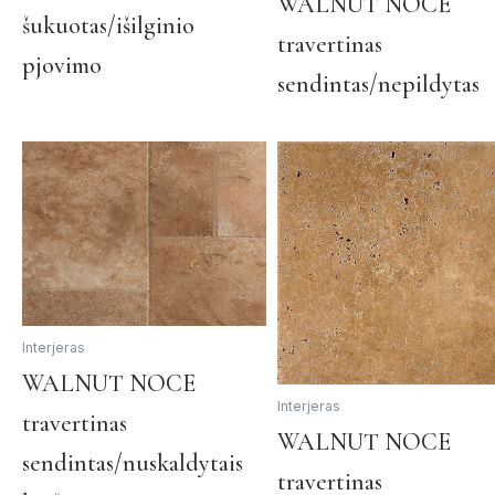
WALNUT NOCE
multiple
šukuotas/išilginio
travertinas
variants.
pjovimo
The
sendintas/nepildytas
options
may
be
chosen
on
the
product
page
Interjeras
This
WALNUT NOCE
product
Interjeras
travertinas
has
WALNUT NOCE
multiple
sendintas/nuskaldytais
travertinas
variants.