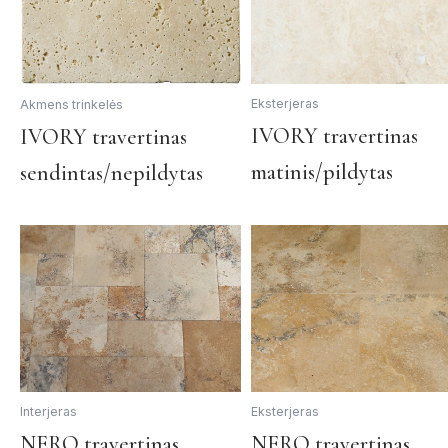
on
the
product
page
Eksterjeras
Akmens trinkelės
This
IVORY travertinas
IVORY travertinas
product
matinis/pildytas
sendintas/nepildytas
has
multiple
variants.
The
options
may
be
chosen
on
the
Interjeras
Eksterjeras
product
This
NERO travertinas
NERO travertinas
page