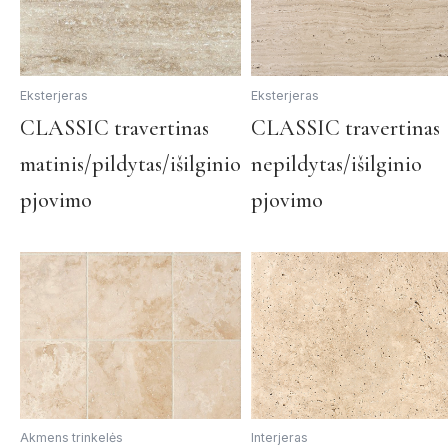
on
the
product
page
Eksterjeras
Eksterjeras
This
CLASSIC travertinas
CLASSIC travertinas
product
matinis/pildytas/išilginio
nepildytas/išilginio
has
multiple
pjovimo
pjovimo
variants.
The
options
may
be
chosen
on
the
product
page
Akmens trinkelės
Interjeras