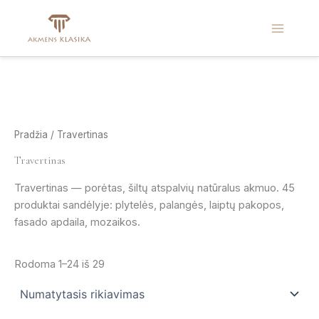
Pereiti
prie
turinio
Pradžia
/ Travertinas
Travertinas
Travertinas — porėtas, šiltų atspalvių natūralus akmuo. 45
produktai sandėlyje: plytelės, palangės, laiptų pakopos,
fasado apdaila, mozaikos.
Rodoma 1–24 iš 29