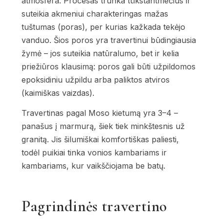
atmosfera. Procesas trunka tūkstantmečius ir
suteikia akmeniui charakteringas mažas
tuštumas (poras), per kurias kažkada tekėjo
vanduo. Šios poros yra travertinui būdingiausia
žymė – jos suteikia natūralumo, bet ir kelia
priežiūros klausimą: poros gali būti užpildomos
epoksidiniu užpildu arba paliktos atviros
(kaimiškas vaizdas).
Travertinas pagal Moso kietumą yra 3–4 –
panašus į marmurą, šiek tiek minkštesnis už
granitą. Jis šilumiškai komfortiškas paliesti,
todėl puikiai tinka vonios kambariams ir
kambariams, kur vaikščiojama be batų.
Pagrindinės travertino