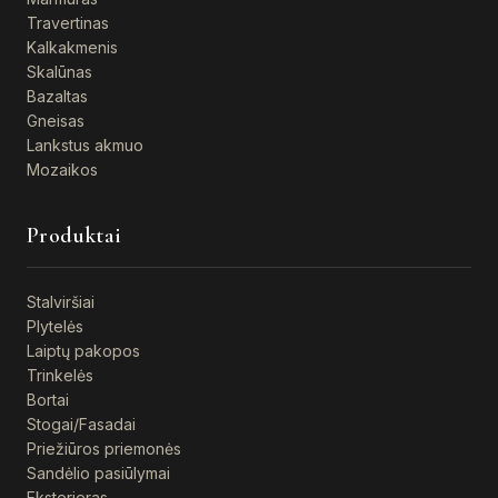
Travertinas
Kalkakmenis
Skalūnas
Bazaltas
Gneisas
Lankstus akmuo
Mozaikos
Produktai
Stalviršiai
Plytelės
Laiptų pakopos
Trinkelės
Bortai
Stogai/Fasadai
Priežiūros priemonės
Sandėlio pasiūlymai
Eksterjeras