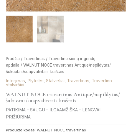
Pradžia
/
Travertinas
/
Travertino sienų ir grindų
apdaila
/ WALNUT NOCE travertinas Antique/nepildytas/
šukuotas/suapvalintais kraštais
Interjeras
,
Plytelės
,
Stalviršiai
,
Travertinas
,
Travertino
stalviršiai
WALNUT NOCE travertinas Antique/nepildytas/
šukuotas/suapvalintais kraštais
PATIKIMA – SAUGU – ILGAAMŽIŠKA – LENGVAI
PRIŽIŪRIMA
Produkto kodas:
WALNUT NOCE travertinas