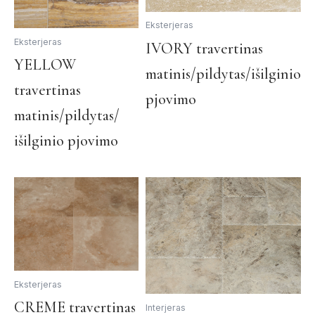
Eksterjeras
Eksterjeras
Th
IVORY travertinas
This
pr
YELLOW
matinis/pildytas/išilginio
product
ha
travertinas
has
mul
pjovimo
multiple
var
matinis/pildytas/
variants.
Th
išilginio pjovimo
The
op
options
ma
may
be
be
ch
chosen
on
on
th
the
pr
product
pa
page
Eksterjeras
This
CREME travertinas
Interjeras