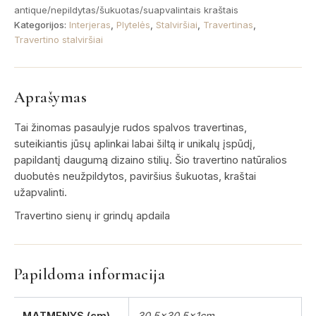
antique/nepildytas/šukuotas/suapvalintais kraštais
Kategorijos:
Interjeras
,
Plytelės
,
Stalviršiai
,
Travertinas
,
Travertino stalviršiai
Aprašymas
Tai žinomas pasaulyje rudos spalvos travertinas,
suteikiantis jūsų aplinkai labai šiltą ir unikalų įspūdį,
papildantį daugumą dizaino stilių. Šio travertino natūralios
duobutės neužpildytos, paviršius šukuotas, kraštai
užapvalinti.
Travertino sienų ir grindų apdaila
Papildoma informacija