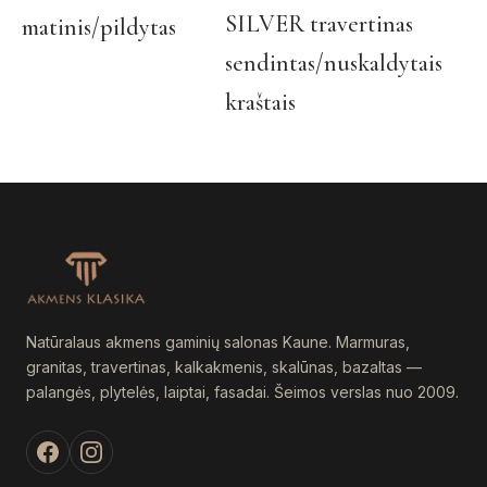
product
Th
SILVER travertinas
matinis/pildytas
has
pr
sendintas/nuskaldytais
multiple
ha
variants.
mul
kraštais
The
var
options
Th
may
op
be
ma
chosen
be
on
ch
the
on
product
th
page
pr
Natūralaus akmens gaminių salonas Kaune. Marmuras,
pa
granitas, travertinas, kalkakmenis, skalūnas, bazaltas —
palangės, plytelės, laiptai, fasadai. Šeimos verslas nuo 2009.