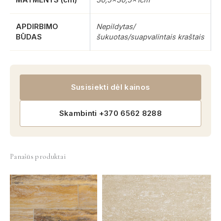
MATMENYS (cm)
30,5×30,5x1cm
APDIRBIMO
Nepildytas/
BŪDAS
šukuotas/suapvalintais kraštais
Susisiekti dėl kainos
Skambinti +370 6562 8288
Panašūs produktai