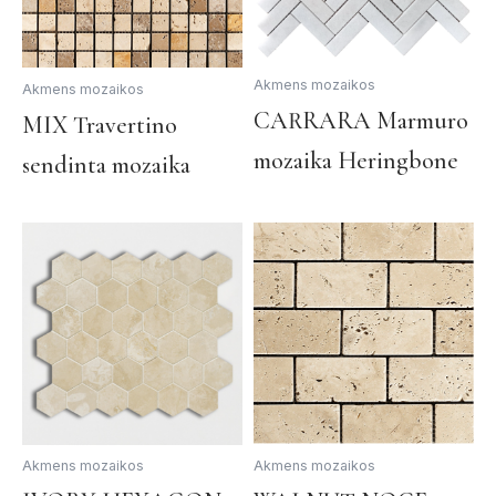
Akmens mozaikos
Akmens mozaikos
CARRARA Marmuro
This
MIX Travertino
product
mozaika Heringbone
sendinta mozaika
has
multiple
variants.
The
options
may
be
chosen
on
the
product
page
Akmens mozaikos
Akmens mozaikos
This
Th