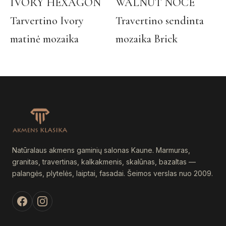
IVORY HEXAGON
WALNUT NOCE
product
pr
Tarvertino Ivory
Travertino sendinta
has
ha
multiple
mul
matinė mozaika
mozaika Brick
variants.
var
The
Th
options
op
may
ma
be
be
chosen
ch
on
on
the
th
product
pr
Natūralaus akmens gaminių salonas Kaune. Marmuras,
page
pa
granitas, travertinas, kalkakmenis, skalūnas, bazaltas —
palangės, plytelės, laiptai, fasadai. Šeimos verslas nuo 2009.