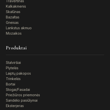
Travertinas
Kalkakmenis
Skalūnas
Bazaltas
Gneisas
Lankstus akmuo
Mozaikos
Produktai
Stalviršiai
Plytelės
Laiptų pakopos
Trinkelės
Bortai
Stogai/Fasadai
Priežiūros priemonės
Sandėlio pasiūlymai
Eksterjeras