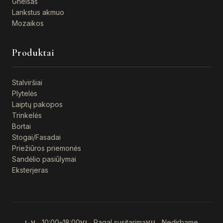
Gneisas
Lankstus akmuo
Mozaikos
Produktai
Stalviršiai
Plytelės
Laiptų pakopos
Trinkelės
Bortai
Stogai/Fasadai
Priežiūros priemonės
Sandėlio pasiūlymai
Eksterjeras
10:00–18:00
Pagal susitarimą
Nedirbame
I–V
VI
VII