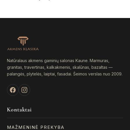
variants.
The
options
may
be
chosen
on
the
product
Natūralaus akmens gaminių salonas Kaune. Marmuras,
page
granitas, travertinas, kalkakmenis, skalūnas, bazaltas —
palangės, plytelės, laiptai, fasadai. Šeimos verslas nuo 2009.
Kontaktai
MAŽMENINĖ PREKYBA