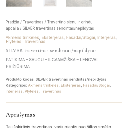
Pradžia
/
Travertinas
/
Travertino sienų ir grindų
apdaila
/ SILVER travertinas sendintas/nepildytas
Akmens trinkelės
,
Eksterjeras
,
Fasadai/Stogai
,
Interjeras
,
Plytelės
,
Travertinas
SILVER travertinas sendintas/nepildytas
PATIKIMA – SAUGU – ILGAAMŽIŠKA – LENGVAI
PRIŽIŪRIMA
Produkto kodas:
SILVER travertinas sendintas/nepildytas
Kategorijos:
Akmens trinkelės
,
Eksterjeras
,
Fasadai/Stogai
,
Interjeras
,
Plytelės
,
Travertinas
Aprašymas
Tai išskirtinis travertinas, varijuojantis nuo šiltos smėlio