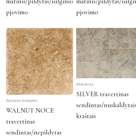
matinis/pildytas/išilginio
matinis/pildytas/išilgi
has
multiple
pjovimo
pjovimo
variants.
The
options
may
be
chosen
on
the
product
page
Interjeras
SILVER travertinas
Akmens trinkelės
sendintas/nuskaldytai
This
WALNUT NOCE
kraštais
product
travertinas
has
multiple
sendintas/nepildytas