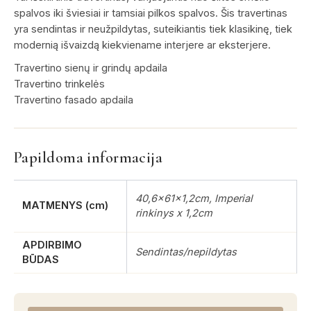
spalvos iki šviesiai ir tamsiai pilkos spalvos. Šis travertinas
yra sendintas ir neužpildytas, suteikiantis tiek klasikinę, tiek
modernią išvaizdą kiekviename interjere ar eksterjere.
Travertino sienų ir grindų apdaila
Travertino trinkelės
Travertino fasado apdaila
Papildoma informacija
40,6x61x1,2cm, Imperial
MATMENYS (cm)
rinkinys x 1,2cm
APDIRBIMO
Sendintas/nepildytas
BŪDAS