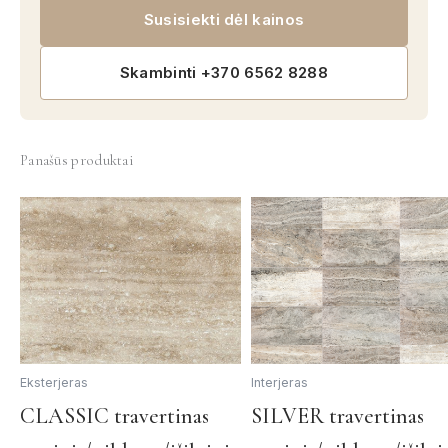
Susisiekti dėl kainos
Skambinti +370 6562 8288
Panašūs produktai
Eksterjeras
Interjeras
This
CLASSIC travertinas
SILVER travertinas
product