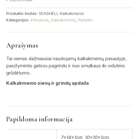
Produkto kodas:
SEASHELL Kalkakmenis
Kategorijos:
Interjeras
,
Kalkakmenis
,
Plytelės
Aprašymas
Tai vienas dažniausiai naudojamų kalkakmenių pasaulyje,
pasižymintis gelsvu pagrindu ir nuo smulkaus iki vidutinio
grūdėtumo.
Kalkakmenio sienų ir grindų apdaila
Papildoma informacija
7x14x1cm, 10x10x1cm,