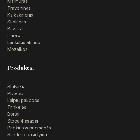
Marmuras
Travertinas
Kalkakmenis
Skalūnas
Bazaltas
Gneisas
Lankstus akmuo
Mozaikos
Produktai
Stalviršiai
Plytelės
Laiptų pakopos
Trinkelės
Bortai
Stogai/Fasadai
Priežiūros priemonės
Sandėlio pasiūlymai