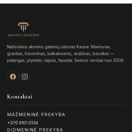
b
The
c
options
o
may
th
be
p
chosen
p
on
Natūralaus akmens gaminių salonas Kaune. Marmuras,
the
granitas, travertinas, kalkakmenis, skalūnas, bazaltas —
product
palangės, plytelės, laiptai, fasadai. Šeimos verslas nuo 2009.
page
Kontaktai
MAŽMENINĖ PREKYBA
+370 6101 0134
DIDMENINĖ PREKYBA