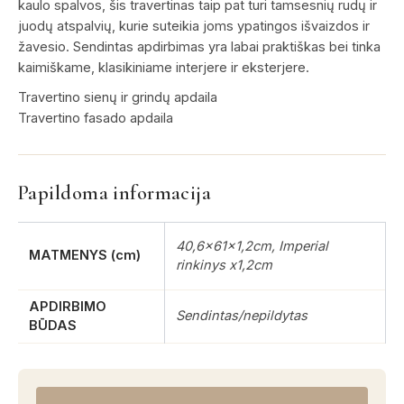
kaulo spalvos, šis travertinas taip pat turi tamsesnių rudų ir
juodų atspalvių, kurie suteikia joms ypatingos išvaizdos ir
žavesio. Sendintas apdirbimas yra labai praktiškas bei tinka
kaimiškame, klasikiniame interjere ir eksterjere.
Travertino sienų ir grindų apdaila
Travertino fasado apdaila
Papildoma informacija
40,6x61x1,2cm, Imperial
MATMENYS (cm)
rinkinys x1,2cm
APDIRBIMO
Sendintas/nepildytas
BŪDAS