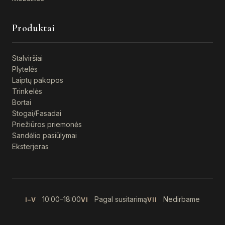
Produktai
Stalviršiai
Plytelės
Laiptų pakopos
Trinkelės
Bortai
Stogai/Fasadai
Priežiūros priemonės
Sandėlio pasiūlymai
Eksterjeras
10:00–18:00
Pagal susitarimą
Nedirbame
I–V
VI
VII