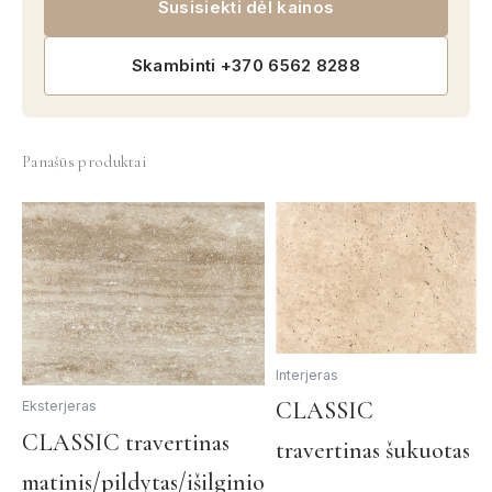
Susisiekti dėl kainos
Skambinti +370 6562 8288
Panašūs produktai
Interjeras
Th
CLASSIC
Eksterjeras
p
This
CLASSIC travertinas
travertinas šukuotas
h
product
matinis/pildytas/išilginio
mu
has