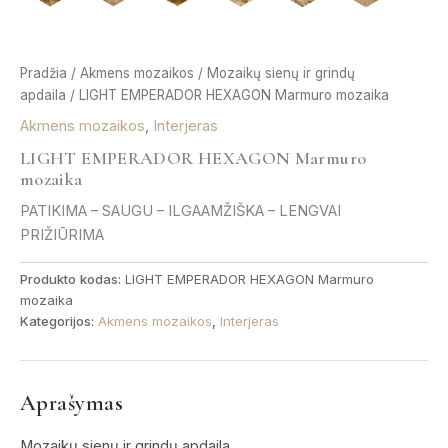
Pradžia
/
Akmens mozaikos
/
Mozaikų sienų ir grindų
apdaila
/ LIGHT EMPERADOR HEXAGON Marmuro mozaika
Akmens mozaikos
,
Interjeras
LIGHT EMPERADOR HEXAGON Marmuro
mozaika
PATIKIMA – SAUGU – ILGAAMŽIŠKA – LENGVAI
PRIŽIŪRIMA
Produkto kodas:
LIGHT EMPERADOR HEXAGON Marmuro
mozaika
Kategorijos:
Akmens mozaikos
,
Interjeras
Aprašymas
Mozaikų sienų ir grindų apdaila