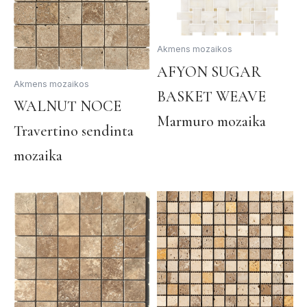
Akmens mozaikos
AFYON SUGAR
Akmens mozaikos
BASKET WEAVE
This
WALNUT NOCE
product
Marmuro mozaika
Travertino sendinta
has
multiple
mozaika
variants.
The
options
may
be
chosen
on
the
product