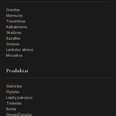
Granitas
Marmuras
Travertinas
Kalkakmenis
Skalūnas
Bazaltas
Gneisas
Lankstus akmuo
Mozaikos
Produktai
Stalviršiai
Plytelės
Laiptų pakopos
Trinkelės
Bortai
Stogai/Fasadai