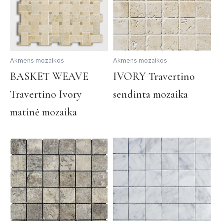
Akmens mozaikos
Akmens mozaikos
This
Th
BASKET WEAVE
IVORY Travertino
product
pr
Travertino Ivory
sendinta mozaika
has
ha
multiple
mul
matinė mozaika
variants.
var
The
Th
options
op
may
ma
be
be
chosen
ch
on
on
the
th
product
pr