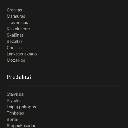
Granitas
Marmuras
Travertinas
Kalkakmenis
Skalūnas
Bazaltas
Gneisas
Lankstus akmuo
Mozaikos
Produktai
Stalviršiai
Plytelės
Laiptų pakopos
Trinkelės
Bortai
Stogai/Fasadai