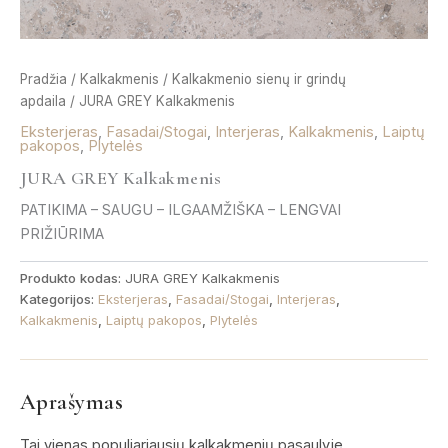
Pradžia
/
Kalkakmenis
/
Kalkakmenio sienų ir grindų
apdaila
/ JURA GREY Kalkakmenis
Eksterjeras
,
Fasadai/Stogai
,
Interjeras
,
Kalkakmenis
,
Laiptų
pakopos
,
Plytelės
JURA GREY Kalkakmenis
PATIKIMA – SAUGU – ILGAAMŽIŠKA – LENGVAI
PRIŽIŪRIMA
Produkto kodas:
JURA GREY Kalkakmenis
Kategorijos:
Eksterjeras
,
Fasadai/Stogai
,
Interjeras
,
Kalkakmenis
,
Laiptų pakopos
,
Plytelės
Aprašymas
Tai vienas populiariausių kalkakmenių pasaulyje,