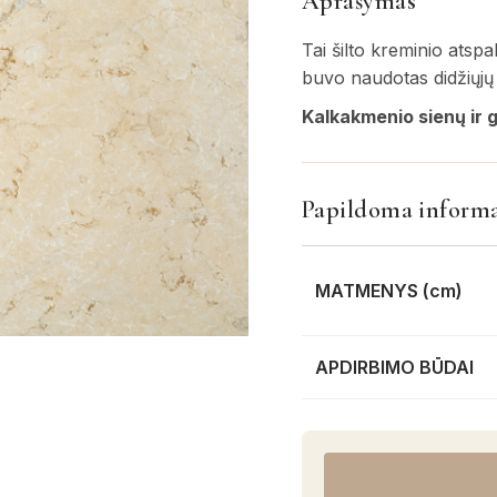
Aprašymas
Tai šilto kreminio atspa
buvo naudotas didžiųjų 
Kalkakmenio sienų ir g
Papildoma informa
MATMENYS (cm)
APDIRBIMO BŪDAI