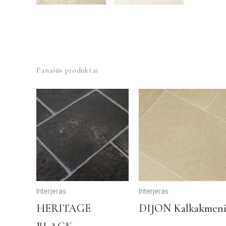
Panašūs produktai
Interjeras
Interjeras
This
HERITAGE
DIJON Kalkakmeni
product