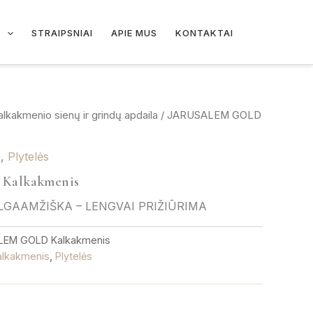
I
STRAIPSNIAI
APIE MUS
KONTAKTAI
alkakmenio sienų ir grindų apdaila
/ JARUSALEM GOLD
s
,
Plytelės
Kalkakmenis
ILGAAMŽIŠKA – LENGVAI PRIŽIŪRIMA
LEM GOLD Kalkakmenis
alkakmenis
,
Plytelės