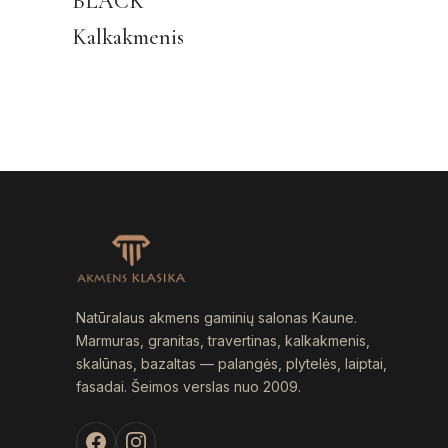
BLACK
has
Kalkakmenis
multiple
variants.
The
options
may
be
chosen
on
the
product
page
Natūralaus akmens gaminių salonas Kaune.
Marmuras, granitas, travertinas, kalkakmenis,
skalūnas, bazaltas — palangės, plytelės, laiptai,
fasadai. Šeimos verslas nuo 2009.