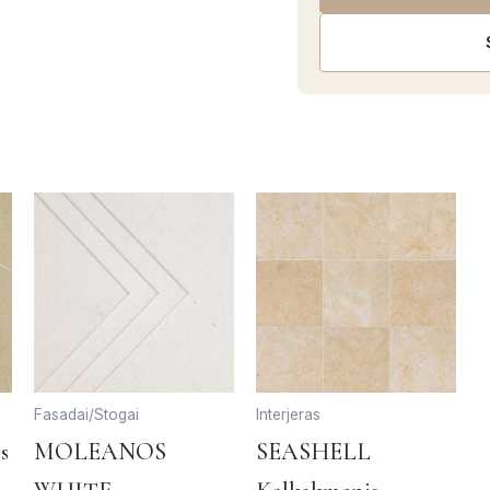
Fasadai/Stogai
Interjeras
This
This
Thi
s
MOLEANOS
SEASHELL
product
product
pro