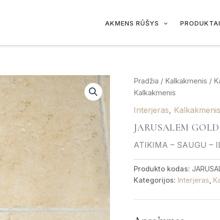
AKMENS RŪŠYS
PRODUKTA
Pradžia
/
Kalkakmenis
/
K
Kalkakmenis
Interjeras
,
Kalkakmeni
JARUSALEM GOLD 
ATIKIMA – SAUGU – 
Produkto kodas:
JARUSA
Kategorijos:
Interjeras
,
K