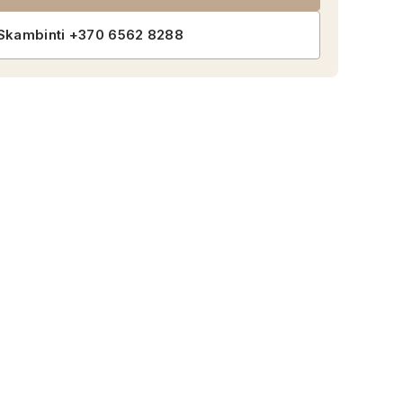
Skambinti +370 6562 8288
s
duct