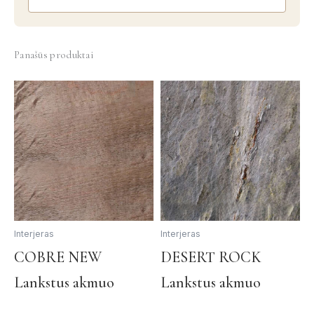
Panašūs produktai
Interjeras
Interjeras
This
Th
COBRE NEW
DESERT ROCK
product
pr
Lankstus akmuo
Lankstus akmuo
has
ha
multiple
mul