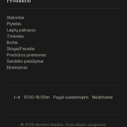
Produktai
Stalviršiai
Plytelės
Laiptų pakopos
Trinkelės
Bortai
Stogai/Fasadai
Priežiūros priemonės
Sandėlio pasiūlymai
Eksterjeras
10:00–18:00
Pagal susitarimą
Nedirbame
I–V
VI
VII
© 2026 Akmens Klasika. Visos teisės saugomos.