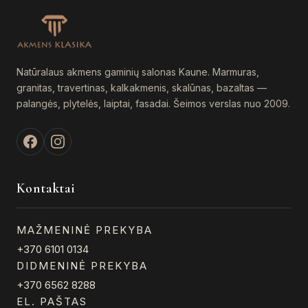
chosen
pr
on
pa
the
product
Natūralaus akmens gaminių salonas Kaune. Marmuras,
page
granitas, travertinas, kalkakmenis, skalūnas, bazaltas —
palangės, plytelės, laiptai, fasadai. Šeimos verslas nuo 2009.
Kontaktai
MAŽMENINĖ PREKYBA
+370 6101 0134
DIDMENINĖ PREKYBA
+370 6562 8288
EL. PAŠTAS