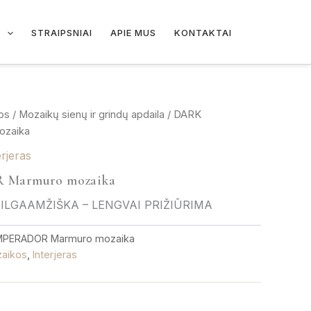
I
STRAIPSNIAI
APIE MUS
KONTAKTAI
os
/
Mozaikų sienų ir grindų apdaila
/ DARK
zaika
erjeras
Marmuro mozaika
 ILGAAMŽIŠKA – LENGVAI PRIŽIŪRIMA
MPERADOR Marmuro mozaika
aikos
,
Interjeras