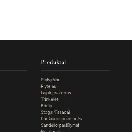
Produktai
Stalviršiai
Plytelės
Laiptų pakopos
Trinkelės
Bortai
Stogai/Fasadai
Priežiūros priemonės
Sandėlio pasiūlymai
Eksterjeras