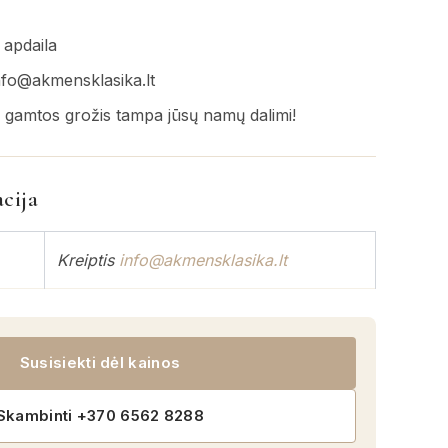
 apdaila
nfo@akmensklasika.lt
 gamtos grožis tampa jūsų namų dalimi!
cija
Kreiptis
info@akmensklasika.lt
Susisiekti dėl kainos
Skambinti +370 6562 8288