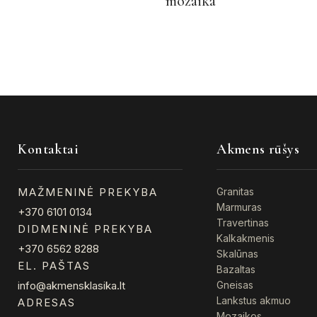
mozaika
The
The
options
options
may
may
be
be
chosen
chosen
on
on
the
the
product
product
Kontaktai
Akmens rūšys
page
page
MAŽMENINĖ PREKYBA
Granitas
Marmuras
+370 6101 0134
Travertinas
DIDMENINĖ PREKYBA
Kalkakmenis
+370 6562 8288
Skalūnas
EL. PAŠTAS
Bazaltas
info@akmensklasika.lt
Gneisas
Lankstus akmuo
ADRESAS
Mozaikos