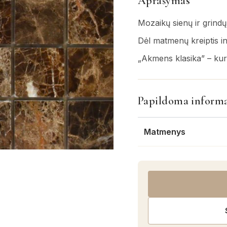
Aprašymas
Mozaikų sienų ir grindų
Dėl matmenų kreiptis i
„Akmens klasika” – kur
Papildoma informa
Matmenys