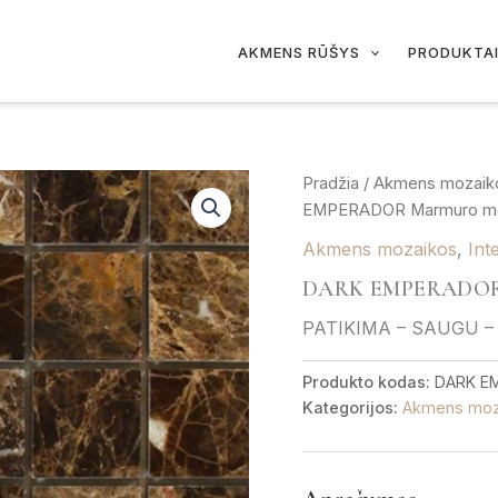
AKMENS RŪŠYS
PRODUKTA
Pradžia
/
Akmens mozaik
EMPERADOR Marmuro mo
Akmens mozaikos
,
Int
DARK EMPERADOR 
PATIKIMA – SAUGU –
Produkto kodas:
DARK E
Kategorijos:
Akmens moz