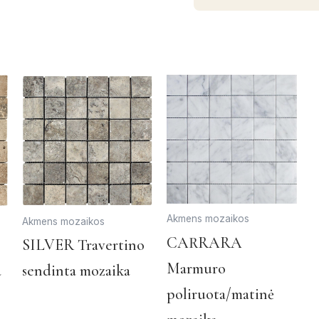
Akmens mozaikos
Akmens mozaikos
CARRARA
This
This
SILVER Travertino
product
product
Marmuro
a
sendinta mozaika
has
has
poliruota/matinė
multiple
multiple
variants.
variants.