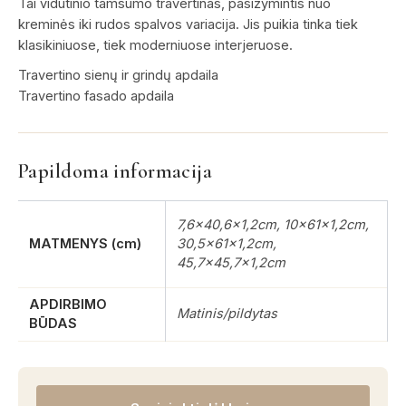
Tai vidutinio tamsumo travertinas, pasižymintis nuo
kreminės iki rudos spalvos variacija. Jis puikia tinka tiek
klasikiniuose, tiek moderniuose interjeruose.
Travertino sienų ir grindų apdaila
Travertino fasado apdaila
Papildoma informacija
7,6×40,6×1,2cm, 10x61x1,2cm,
MATMENYS (cm)
30,5x61x1,2cm,
45,7×45,7×1,2cm
APDIRBIMO
Matinis/pildytas
BŪDAS