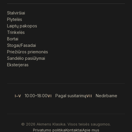
Stalviršiai
Plytelės
Laiptų pakopos
Trinkelės
Bortai
Stogai/Fasadai
Priežiūros priemonės
Sandėlio pasiūlymai
Eksterjeras
10:00–18:00
Pagal susitarimą
Nedirbame
I–V
VI
VII
© 2026 Akmens Klasika. Visos teisės saugomos.
Privatumo politika
Kontaktai
Apie mus