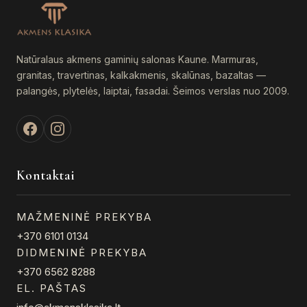
chosen
on
the
product
Natūralaus akmens gaminių salonas Kaune. Marmuras,
page
granitas, travertinas, kalkakmenis, skalūnas, bazaltas —
palangės, plytelės, laiptai, fasadai. Šeimos verslas nuo 2009.
Kontaktai
MAŽMENINĖ PREKYBA
+370 6101 0134
DIDMENINĖ PREKYBA
+370 6562 8288
EL. PAŠTAS