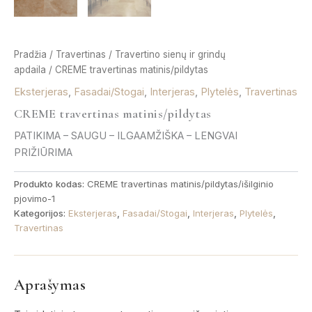
Pradžia
/
Travertinas
/
Travertino sienų ir grindų
apdaila
/ CREME travertinas matinis/pildytas
Eksterjeras
,
Fasadai/Stogai
,
Interjeras
,
Plytelės
,
Travertinas
CREME travertinas matinis/pildytas
PATIKIMA – SAUGU – ILGAAMŽIŠKA – LENGVAI
PRIŽIŪRIMA
Produkto kodas:
CREME travertinas matinis/pildytas/išilginio
pjovimo-1
Kategorijos:
Eksterjeras
,
Fasadai/Stogai
,
Interjeras
,
Plytelės
,
Travertinas
Aprašymas