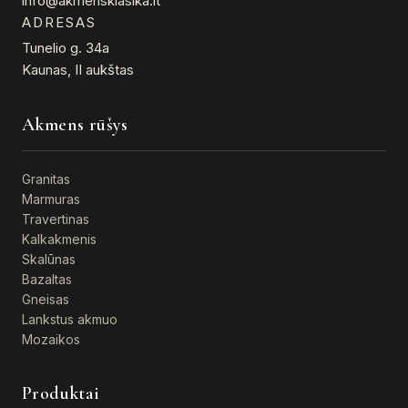
info@akmensklasika.lt
ADRESAS
Tunelio g. 34a
Kaunas, II aukštas
Akmens rūšys
Granitas
Marmuras
Travertinas
Kalkakmenis
Skalūnas
Bazaltas
Gneisas
Lankstus akmuo
Mozaikos
Produktai