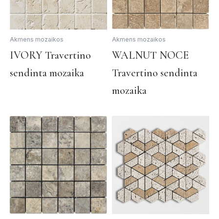
Akmens mozaikos
Akmens mozaikos
This
Th
IVORY Travertino
WALNUT NOCE
product
pr
sendinta mozaika
Travertino sendinta
has
ha
multiple
mul
mozaika
variants.
var
The
Th
options
op
may
ma
be
be
chosen
ch
on
on
the
th
product
pr
page
pa