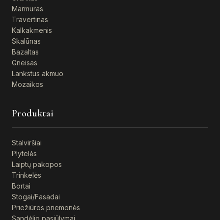
Marmuras
Travertinas
Kalkakmenis
Skalūnas
Bazaltas
Gneisas
Lankstus akmuo
Mozaikos
Produktai
Stalviršiai
Plytelės
Laiptų pakopos
Trinkelės
Bortai
Stogai/Fasadai
Priežiūros priemonės
Sandėlio pasiūlymai