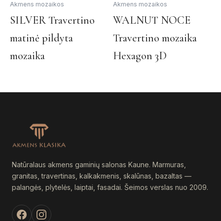
Akmens mozaikos
Akmens mozaikos
This
Th
SILVER Travertino
WALNUT NOCE
product
pr
matinė pildyta
Travertino mozaika
has
ha
multiple
mul
mozaika
Hexagon 3D
variants.
var
The
Th
options
op
may
ma
be
be
chosen
ch
on
on
the
th
product
pr
Natūralaus akmens gaminių salonas Kaune. Marmuras,
page
pa
granitas, travertinas, kalkakmenis, skalūnas, bazaltas —
palangės, plytelės, laiptai, fasadai. Šeimos verslas nuo 2009.