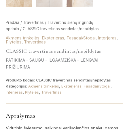
Pradžia
/
Travertinas
/
Travertino sienų ir grindų
apdaila
/ CLASSIC travertinas sendintas/nepildytas
Akmens trinkelės
,
Eksterjeras
,
Fasadai/Stogai
,
Interjeras
,
Plytelės
,
Travertinas
CLASSIC travertinas sendintas/nepildytas
PATIKIMA – SAUGU – ILGAAMŽIŠKA – LENGVAI
PRIŽIŪRIMA
Produkto kodas:
CLASSIC travertinas sendintas/nepildytas
Kategorijos:
Akmens trinkelės
,
Eksterjeras
,
Fasadai/Stogai
,
Interjeras
,
Plytelės
,
Travertinas
Aprašymas
Vidutinio šviesumo, saikingai varijuojančios spalvų gamos