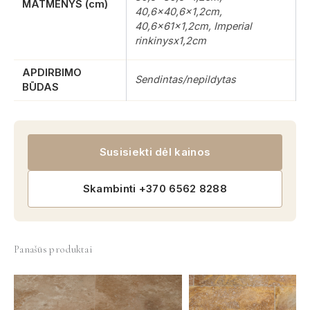
MATMENYS (cm)
40,6×40,6×1,2cm,
40,6x61x1,2cm, Imperial
rinkinysx1,2cm
APDIRBIMO
Sendintas/nepildytas
BŪDAS
Susisiekti dėl kainos
Skambinti +370 6562 8288
Panašūs produktai