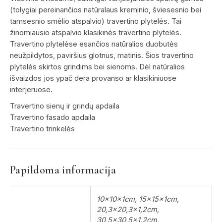
(tolygiai pereinančios natūralaus kreminio, šviesesnio bei
tamsesnio smėlio atspalvio) travertino plytelės. Tai
žinomiausio atspalvio klasikinės travertino plytelės.
Travertino plytelėse esančios natūralios duobutės
neužpildytos, paviršius glotnus, matinis. Šios travertino
plytelės skirtos grindims bei sienoms. Dėl natūralios
išvaizdos jos ypač dera provanso ar klasikiniuose
interjeruose.
Travertino sienų ir grindų apdaila
Travertino fasado apdaila
Travertino trinkelės
Papildoma informacija
10x10x1cm, 15x15x1cm,
20,3×20,3×1,2cm,
30,5×30,5×1,2cm,