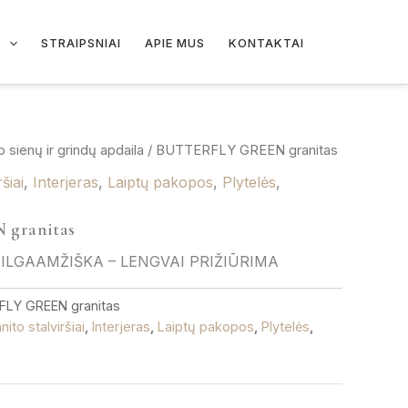
I
STRAIPSNIAI
APIE MUS
KONTAKTAI
o sienų ir grindų apdaila
/ BUTTERFLY GREEN granitas
šiai
,
Interjeras
,
Laiptų pakopos
,
Plytelės
,
granitas
 ILGAAMŽIŠKA – LENGVAI PRIŽIŪRIMA
LY GREEN granitas
nito stalviršiai
,
Interjeras
,
Laiptų pakopos
,
Plytelės
,