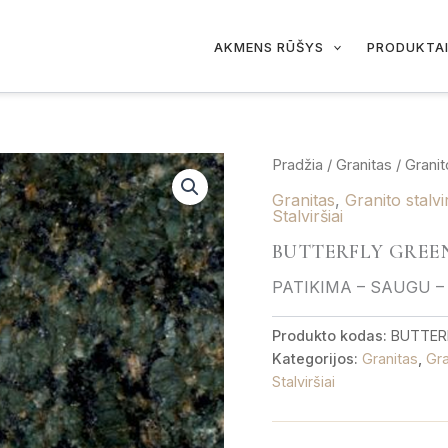
AKMENS RŪŠYS
PRODUKTA
Pradžia
/
Granitas
/
Granit
Granitas
,
Granito stalvir
Stalviršiai
BUTTERFLY GREEN 
PATIKIMA – SAUGU –
Produkto kodas:
BUTTERF
Kategorijos:
Granitas
,
Gra
Stalviršiai