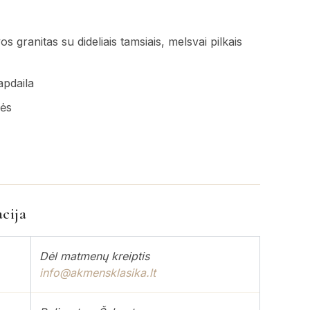
os granitas su dideliais tamsiais, melsvai pilkais
apdaila
gės
cija
Dėl matmenų kreiptis
info@akmensklasika.lt