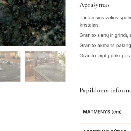
Aprašymas
Tai tamsios žalios spalv
kristalais.
Granito sienų ir grindų 
Granito akmens palan
Granito laiptų pakopos
Papildoma informa
MATMENYS (cm)