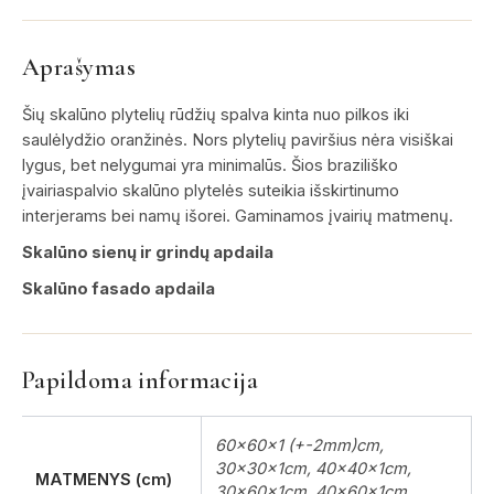
Aprašymas
Šių skalūno plytelių rūdžių spalva kinta nuo pilkos iki
saulėlydžio oranžinės. Nors plytelių paviršius nėra visiškai
lygus, bet nelygumai yra minimalūs. Šios braziliško
įvairiaspalvio skalūno plytelės suteikia išskirtinumo
interjerams bei namų išorei. Gaminamos įvairių matmenų.
Skalūno sienų ir grindų apdaila
Skalūno fasado apdaila
Papildoma informacija
60x60x1 (+-2mm)cm,
30x30x1cm, 40x40x1cm,
MATMENYS (cm)
30x60x1cm, 40x60x1cm,