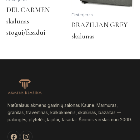
pa
This
DEL CARMEN
Eksterjeras
product
skalūnas
has
Th
BRAZILIAN GREY
multiple
pr
stogui/fasadui
skalūnas
variants.
ha
The
mul
options
var
may
Th
be
op
chosen
ma
on
be
the
ch
product
on
page
Natūralaus akmens gaminių salonas Kaune. Marmuras,
th
granitas, travertinas, kalkakmenis, skalūnas, bazaltas —
pr
palangės, plytelės, laiptai, fasadai. Šeimos verslas nuo 2009.
pa