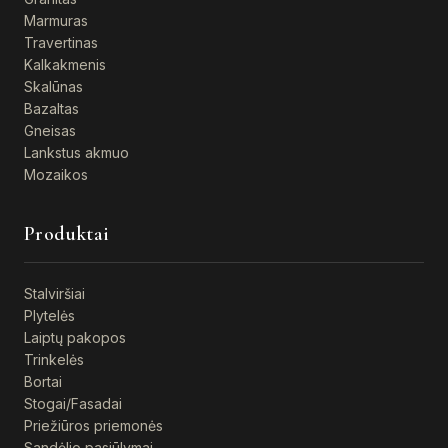
Marmuras
Travertinas
Kalkakmenis
Skalūnas
Bazaltas
Gneisas
Lankstus akmuo
Mozaikos
Produktai
Stalviršiai
Plytelės
Laiptų pakopos
Trinkelės
Bortai
Stogai/Fasadai
Priežiūros priemonės
Sandėlio pasiūlymai