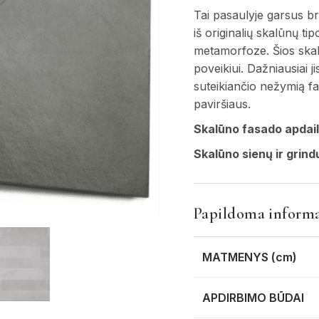
Tai pasaulyje garsus b
iš originalių skalūnų t
metamorfoze. Šios skal
poveikiui. Dažniausiai 
suteikiančio nežymią fa
paviršiaus.
Skalūno fasado apdai
Skalūno sienų ir grind
Papildoma informa
MATMENYS (cm)
APDIRBIMO BŪDAI