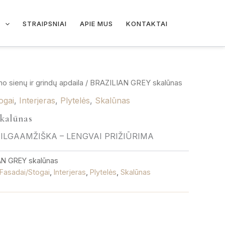
I
STRAIPSNIAI
APIE MUS
KONTAKTAI
no sienų ir grindų apdaila
/ BRAZILIAN GREY skalūnas
ogai
,
Interjeras
,
Plytelės
,
Skalūnas
kalūnas
 ILGAAMŽIŠKA – LENGVAI PRIŽIŪRIMA
AN GREY skalūnas
Fasadai/Stogai
,
Interjeras
,
Plytelės
,
Skalūnas