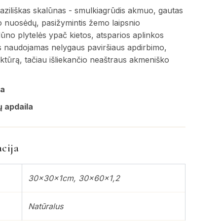
raziliškas skalūnas - smulkiagrūdis akmuo, gautas
ipo nuosėdų, pasižymintis žemo laipsnio
ūno plytelės ypač kietos, atsparios aplinkos
jis naudojamas nelygaus paviršiaus apdirbimo,
ktūrą, tačiau išliekančio neaštraus akmeniško
la
ų apdaila
cija
30x30x1cm, 30x60x1,2
Natūralus