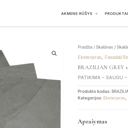
AKMENS RŪŠYS
PRODUKTA
Pradžia
/
Skalūnas
/
Skalū
Eksterjeras
,
Fasadai/St
BRAZILIAN GREY s
PATIKIMA – SAUGU –
Produkto kodas:
BRAZILI
Kategorijos:
Eksterjeras
,
Aprašymas