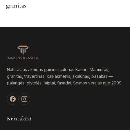
product
pr
granitas
has
ha
multiple
mul
variants.
var
The
Th
options
op
may
ma
be
be
chosen
ch
on
on
Natūralaus akmens gaminių salonas Kaune. Marmuras,
the
th
granitas, travertinas, kalkakmenis, skalūnas, bazaltas —
product
pr
palangės, plytelės, laiptai, fasadai. Šeimos verslas nuo 2009.
page
pa
Kontaktai