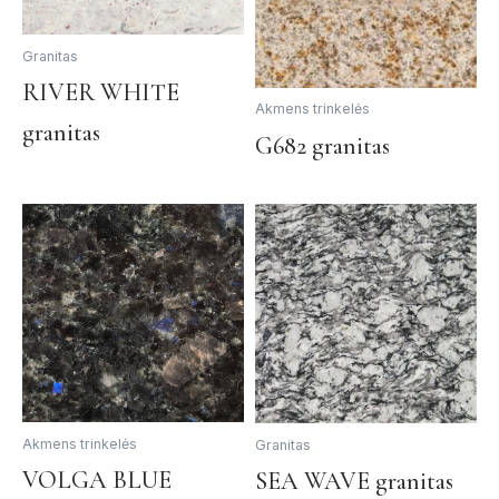
Granitas
This
RIVER WHITE
Akmens trinkelės
product
granitas
Th
has
G682 granitas
pr
multiple
ha
variants.
mul
The
var
options
Th
may
op
be
ma
chosen
be
on
ch
the
on
product
th
page
Akmens trinkelės
Granitas
pr
This
Th
VOLGA BLUE
SEA WAVE granitas
pa