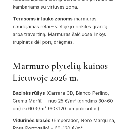
kambariams su virtuvės zona.
Terasoms ir lauko zonoms
marmuras
naudojamas retai – vietoje jo rinkitės granitą
arba travertiną. Marmuras šalčiuose linkęs
trupinėtis dėl porų drėgmės.
Marmuro plytelių kainos
Lietuvoje 2026 m.
Bazinės rūšys
(Carrara CD, Bianco Perlino,
Crema Marfil) – nuo 25 €/m² (grindims 30×60
cm) iki 60 €/m² (60×120 cm poliruotos).
Vidurinės klasės
(Emperador, Nero Marquina,
Rosa Portogallo) – 60–120 €/m².