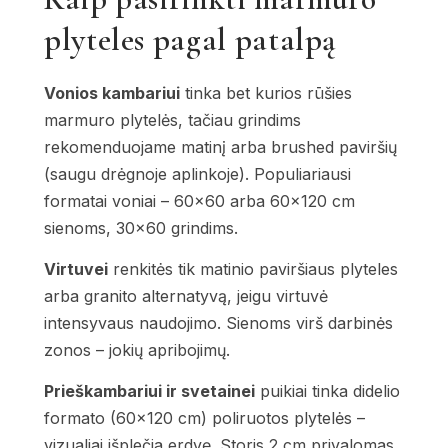
plyteles pagal patalpą
Vonios kambariui
tinka bet kurios rūšies
marmuro plytelės, tačiau grindims
rekomenduojame matinį arba brushed paviršių
(saugu drėgnoje aplinkoje). Populiariausi
formatai voniai – 60×60 arba 60×120 cm
sienoms, 30×60 grindims.
Virtuvei
renkitės tik matinio paviršiaus plyteles
arba granito alternatyvą, jeigu virtuvė
intensyvaus naudojimo. Sienoms virš darbinės
zonos – jokių apribojimų.
Prieškambariui ir svetainei
puikiai tinka didelio
formato (60×120 cm) poliruotos plytelės –
vizualiai išplečia erdvę. Storis 2 cm privalomas