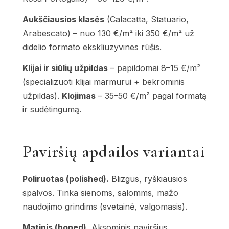
Aukščiausios klasės
(Calacatta, Statuario,
Arabescato) – nuo 130 €/m² iki 350 €/m² už
didelio formato ekskliuzyvines rūšis.
Klijai ir siūlių užpildas
– papildomai 8–15 €/m²
(specializuoti klijai marmurui + bekrominis
užpildas).
Klojimas
– 35–50 €/m² pagal formatą
ir sudėtingumą.
Paviršių apdailos variantai
Poliruotas (polished).
Blizgus, ryškiausios
spalvos. Tinka sienoms, salomms, mažo
naudojimo grindims (svetainė, valgomasis).
Matinis (honed).
Aksominis paviršius,