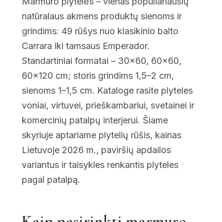
Marmuro plytelės – vienas populiariausių
on
the
natūralaus akmens produktų sienoms ir
product
grindims: 49 rūšys nuo klasikinio balto
page
Carrara iki tamsaus Emperador.
Standartiniai formatai – 30×60, 60×60,
60×120 cm; storis grindims 1,5–2 cm,
sienoms 1–1,5 cm. Kataloge rasite plyteles
voniai, virtuvei, prieškambariui, svetainei ir
komercinių patalpų interjerui. Šiame
skyriuje aptariame plytelių rūšis, kainas
Lietuvoje 2026 m., paviršių apdailos
variantus ir taisykles renkantis plyteles
pagal patalpą.
Kaip pasirinkti marmuro